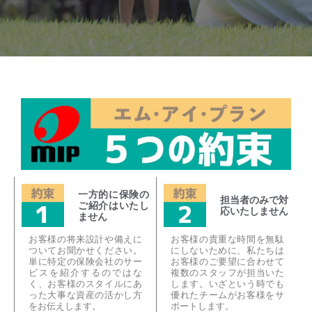
一方的に保険の
担当者のみで対
ご紹介はいたし
応いたしません
ません
お客様の将来設計や備えに
お客様の貴重な時間を無駄
ついてお聞かせください。
にしないために、私たちは
単に特定の保険会社のサー
お客様のご要望に合わせて
ビスを紹介するのではな
複数のスタッフが担当いた
く、お客様のスタイルにあ
します。いざという時でも
った大事な資産の活かし方
優れたチームがお客様をサ
をお伝えします。
ポートします。