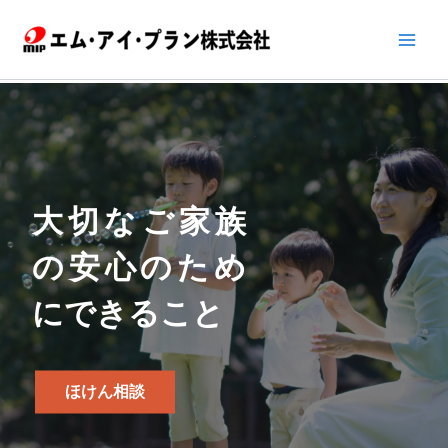
内
容
を
ス
キ
ッ
プ
大切なご家族
の安心のため
にできること
ほけん相談