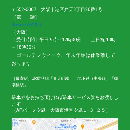
〒552-0007 大阪市港区弁天3丁目20番1号
［電 話］
06-6577-2700
（大阪）
［受付時間］平日 9時～17時30分 土日祝 10時
～18時30分
ゴールデンウィーク、年末年始は休業致して
おります
［最寄駅］JR環状線「弁天町駅」 地下鉄（中央線）「朝
潮橋駅」
駐車券をお持ち頂ければ駐車サービス券をお渡しし
ます
（APパーク夕凪 大阪市港区夕凪１-３−２５）