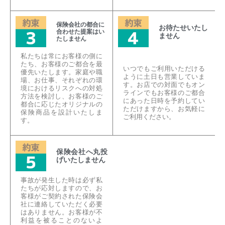
保険会社の都合に
お待たせいたし
合わせた提案はい
ません
たしません
私たちは常にお客様の側に
たち、お客様のご都合を最
いつでもご利用いただける
優先いたします。家庭や職
ように土日も営業していま
場、お仕事、それぞれの環
す。お店での対面でもオン
境におけるリスクへの対処
ラインでもお客様のご都合
方法を検討し、お客様のご
にあった日時を予約してい
都合に応じたオリジナルの
ただけますから、お気軽に
保険商品を設計いたしま
ご利用ください。
す。
保険会社へ丸投
げいたしません
事故が発生した時は必ず私
たちが応対しますので、お
客様がご契約された保険会
社に連絡していただく必要
はありません。お客様が不
利益を被ることのないよ