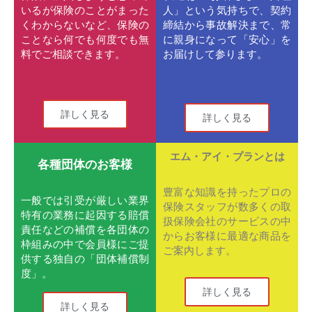
いるが保険のことがまった
人」という気持ちで、契約
くわからないなど、保険の
締結から事故解決まで、常
ことなら何でも何度でも無
に親身になって「安心」を
料でご相談できます。
お届けして参ります。
詳しく見る
詳しく見る
エム・アイ・プランとは
各種団体のお客様
豊富な知識を持ったプロの
一般では引受が厳しい業界
保険スタッフが数多くの取
特有の業務に起因する賠償
扱保険会社のサービスの中
責任などの補償を各団体の
からお客様に最適な商品を
枠組みの中で会員様にご提
ご案内します。
供する独自の「団体補償制
度」。
詳しく見る
詳しく見る