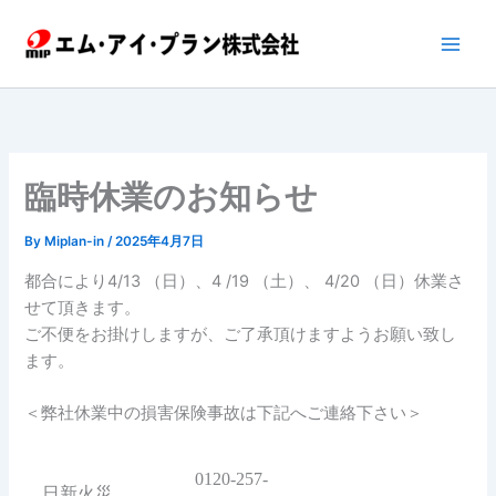
内
容
を
ス
キ
ッ
プ
臨時休業のお知らせ
By
Miplan-in
/
2025年4月7日
都合により
4/13
（日）、4
/19
（土）、
4/20
（日）休業さ
せて頂きます。
ご不便をお掛けしますが、ご了承頂けますようお願い致し
ます。
＜弊社休業中の損害保険事故は下記へご連絡下さい＞
0120-257-
日新火災