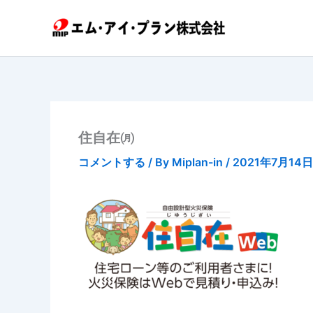
内
容
を
ス
キ
ッ
プ
住自在㈪
コメントする
/ By
Miplan-in
/
2021年7月14日