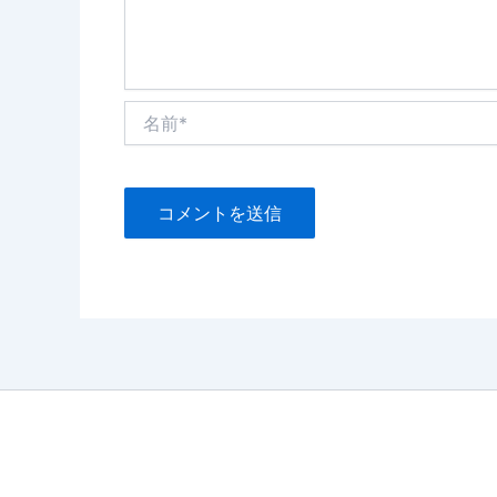
名
前
*