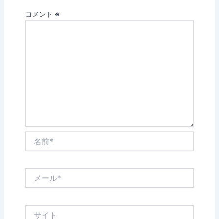
コメント
※
名
前
*
メ
ー
ル
*
サ