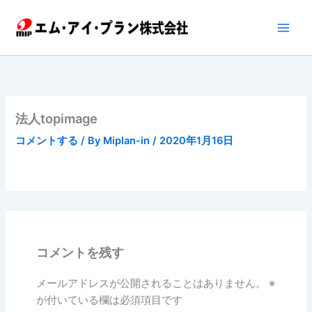
内
容
を
ス
キ
ッ
プ
法人topimage
コメントする
/ By
Miplan-in
/
2020年1月16日
コメントを残す
メールアドレスが公開されることはありません。
※
が付いている欄は必須項目です