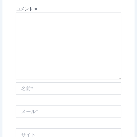
コメント
※
名
前
*
メ
ー
ル
*
サ