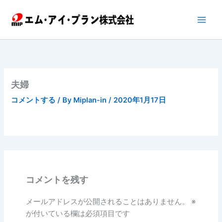
内
容
を
ス
キ
ッ
プ
夫婦
コメントする
/ By
Miplan-in
/
2020年1月17日
コメントを残す
メールアドレスが公開されることはありません。
※
が付いている欄は必須項目です