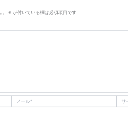
ん。
※
が付いている欄は必須項目です
メ
サ
ー
イ
ル
ト
*