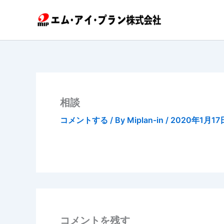
内
容
を
ス
キ
ッ
プ
相談
コメントする
/ By
Miplan-in
/
2020年1月17
コメントを残す