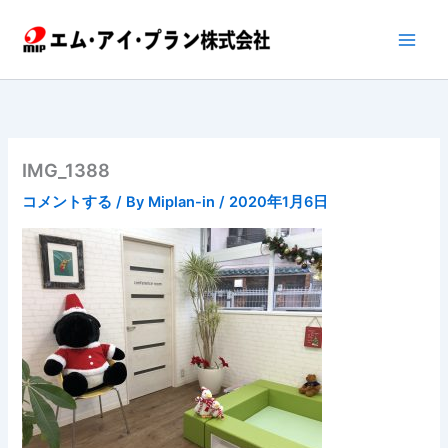
内
容
を
ス
キ
ッ
プ
IMG_1388
コメントする
/ By
Miplan-in
/
2020年1月6日