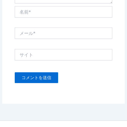
名
前
*
メ
ー
ル
*
サ
イ
ト