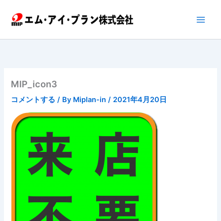
内
容
を
ス
キ
ッ
プ
MIP_icon3
コメントする
/ By
Miplan-in
/
2021年4月20日