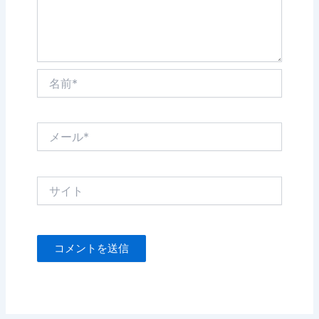
名
前
*
メ
ー
ル
*
サ
イ
ト