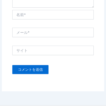
名
前
*
メ
ー
ル
*
サ
イ
ト