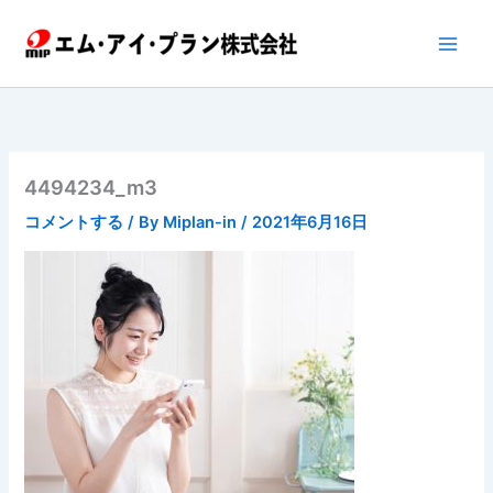
内
容
を
ス
キ
ッ
プ
4494234_m3
コメントする
/ By
Miplan-in
/
2021年6月16日