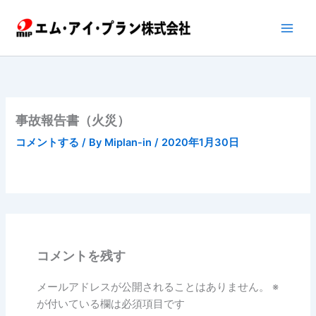
内
容
を
ス
キ
ッ
プ
事故報告書（火災）
コメントする
/ By
Miplan-in
/
2020年1月30日
コメントを残す
メールアドレスが公開されることはありません。
※
が付いている欄は必須項目です