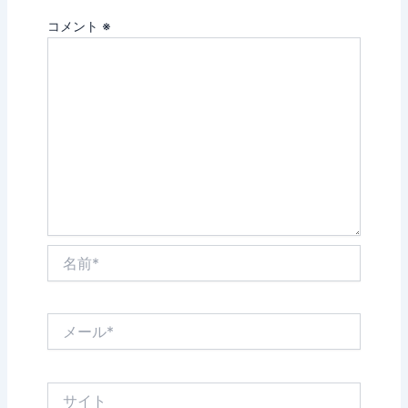
コメント
※
名
前
*
メ
ー
ル
*
サ