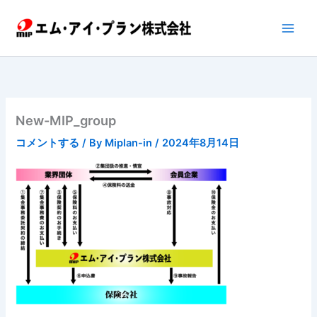
内
容
を
ス
キ
ッ
プ
New-MIP_group
コメントする
/ By
Miplan-in
/
2024年8月14日