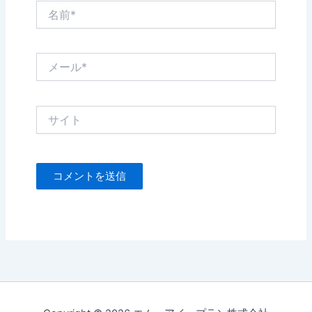
名
前
*
メ
ー
ル
*
サ
イ
ト