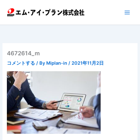
内
容
を
ス
キ
ッ
プ
4672614_m
コメントする
/ By
Miplan-in
/
2021年11月2日