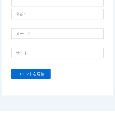
名
前
*
メ
ー
ル
*
サ
イ
ト