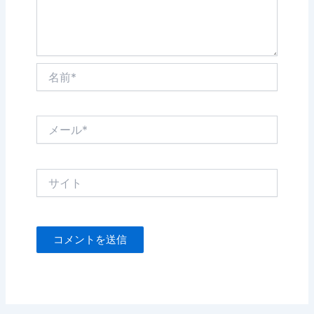
名
前
*
メ
ー
ル
*
サ
イ
ト