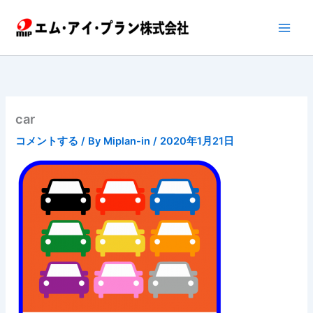
内
容
を
ス
キ
ッ
プ
car
コメントする
/ By
Miplan-in
/
2020年1月21日