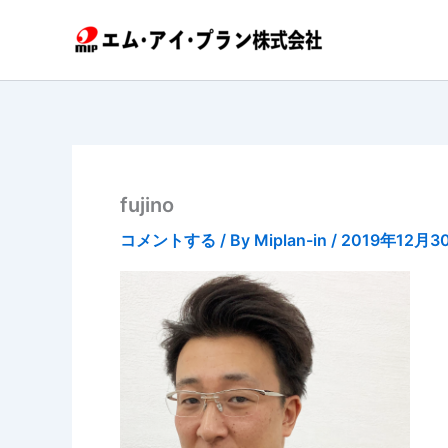
内
容
を
ス
キ
ッ
プ
fujino
コメントする
/ By
Miplan-in
/
2019年12月3