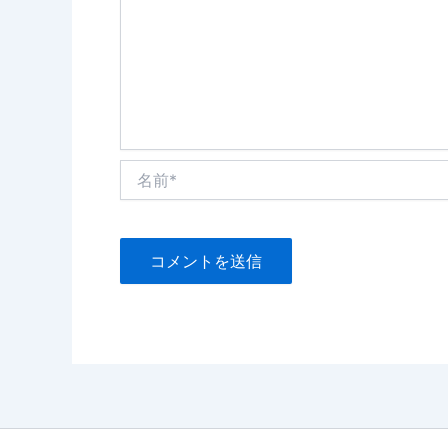
名
前
*