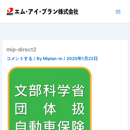
内
容
を
ス
キ
ッ
プ
mip-direct2
コメントする
/ By
Miplan-in
/
2020年1月22日