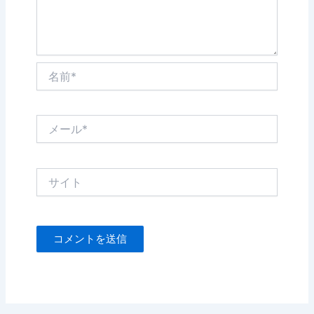
名
前
*
メ
ー
ル
*
サ
イ
ト