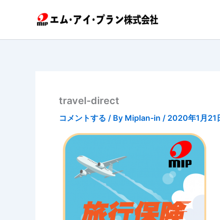
内
容
を
ス
キ
ッ
プ
travel-direct
コメントする
/ By
Miplan-in
/
2020年1月21