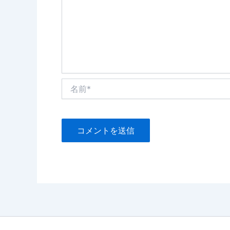
名
前
*